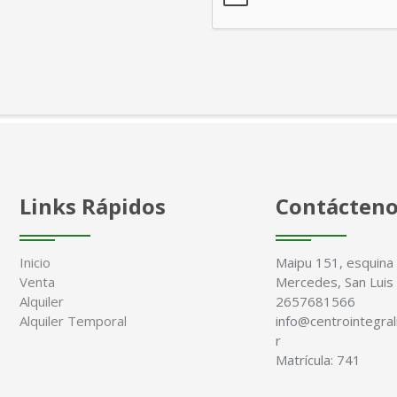
Links Rápidos
Contácten
Inicio
Maipu 151, esquina S
Venta
Mercedes, San Luis
Alquiler
2657681566
Alquiler Temporal
info@centrointegral
r
Matrícula: 741