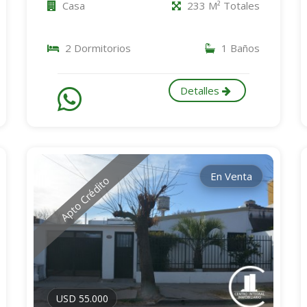
Casa
233 M² Totales
2 Dormitorios
1 Baños
Detalles
En Venta
Apto Crédito
USD 55.000