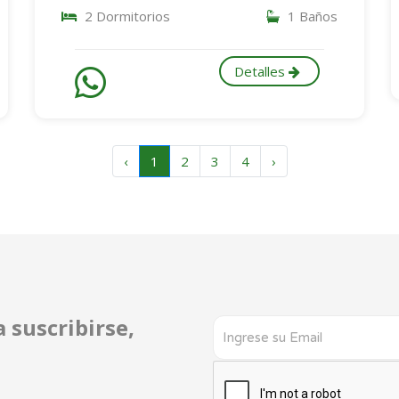
2 Dormitorios
1 Baños
Detalles
‹
1
2
3
4
›
 suscribirse,