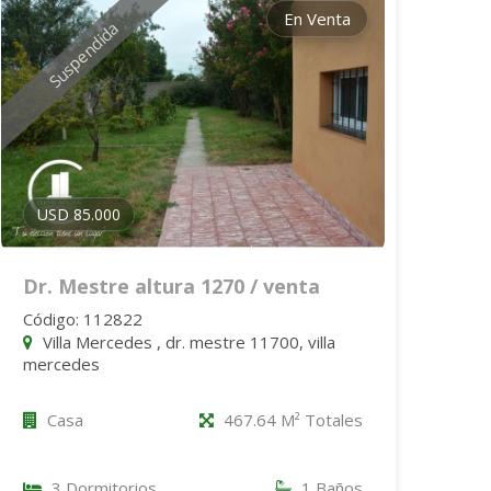
En Venta
Suspendida
USD 85.000
Dr. Mestre altura 1270 / venta
Código: 112822
Villa Mercedes , dr. mestre 11700, villa
mercedes
Casa
467.64 M² Totales
3 Dormitorios
1 Baños