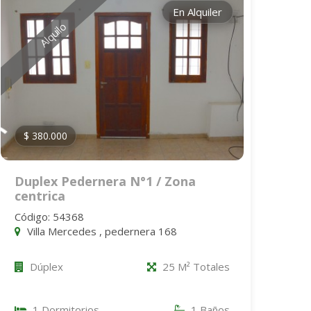
En Alquiler
Alquilo
$ 380.000
Duplex Pedernera N°1 / Zona
centrica
Código: 54368
Villa Mercedes , pedernera 168
Dúplex
25 M² Totales
1 Dormitorios
1 Baños