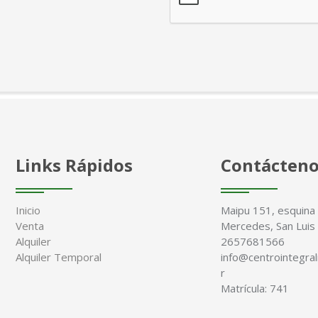
Links Rápidos
Contácten
Inicio
Maipu 151, esquina S
Venta
Mercedes, San Luis
Alquiler
2657681566
Alquiler Temporal
info@centrointegral
r
Matrícula: 741