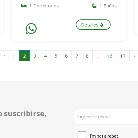
1 Dormitorios
1 Baños
Detalles
‹
1
2
3
4
5
6
7
8
...
16
17
›
 suscribirse,