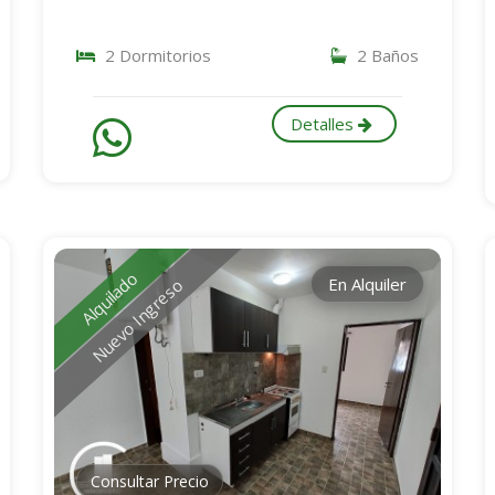
2 Dormitorios
2 Baños
Detalles
Alquilado
En Alquiler
Nuevo Ingreso
Consultar Precio