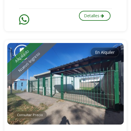
Detalles
Alquilado
En Alquiler
Nuevo Ingreso
Consultar Precio