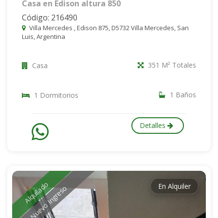
Casa en Edison altura 850
Código: 216490
Villa Mercedes , Edison 875, D5732 Villa Mercedes, San
Luis, Argentina
351 M² Totales
Casa
1 Baños
1 Dormitorios
Detalles
Alquilado
En Alquiler
Nuevo Ingreso