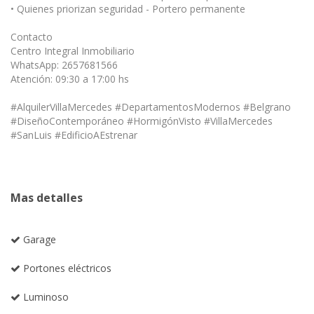
• Quienes priorizan seguridad - Portero permanente
Contacto
Centro Integral Inmobiliario
WhatsApp: 2657681566
Atención: 09:30 a 17:00 hs
#AlquilerVillaMercedes #DepartamentosModernos #Belgrano
#DiseñoContemporáneo #HormigónVisto #VillaMercedes
#SanLuis #EdificioAEstrenar
Mas detalles
Garage
Portones eléctricos
Luminoso